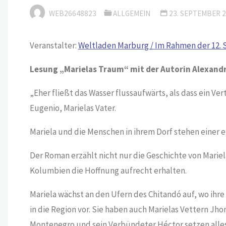
WEB26648823
ALLGEMEIN
23. SEPTEMBER 
Veranstalter:
Weltladen Marburg / Im Rahmen der 12. 
Lesung „Marielas Traum“ mit der Autorin Alexand
„Eher fließt das Wasser flussaufwärts, als dass ein Ve
Eugenio, Marielas Vater.
Mariela und die Menschen in ihrem Dorf stehen eine
Der Roman erzählt nicht nur die Geschichte von Marie
Kolumbien die Hoffnung aufrecht erhalten.
Mariela wächst an den Ufern des Chitandó auf, wo ihr
in die Region vor. Sie haben auch Marielas Vettern Jho
Montenegro und sein Verbündeter Héctor setzen alles