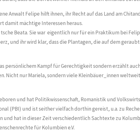
rene Anwalt Felipe hilft ihnen, ihr Recht auf das Land am Chitan
rt damit mächtige Interessen heraus.
Deutsche Beata. Sie war eigentlich nur für ein Praktikum bei 
z, und ihr wird klar, dass die Plantagen, die auf dem geraub
elas persönlichem Kampf für Gerechtigkeit sondern erzählt au
n. Nicht nur Mariela, sondern viele Kleinbäuer_innen weltweit
ren und hat Politikwissenschaft, Romanistik und Volkswirtsc
onal (PBI) und ist seither vielfach dorthin gereist, u.a. zu Rech
n und hat in dieser Zeit verschiedentlich Sachtexte zu Kolumbi
Menschenrechte für Kolumbien e.V.