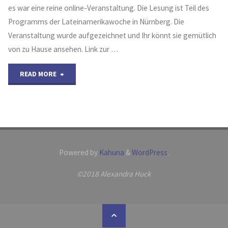
es war eine reine online-Veranstaltung. Die Lesung ist Teil des
Programms der Lateinamerikawoche in Nürnberg. Die
Veranstaltung wurde aufgezeichnet und Ihr könnt sie gemütlich
von zu Hause ansehen. Link zur …
"Lesung
READ MORE
vom
24.01.2021
–
Powered by
Kahuna
&
WordPress
.
Aufzeichnung
©2018 Alexandra Huck
von
der
Back
Lateinamerikawoche
to